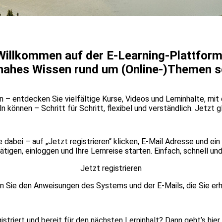
Willkommen auf der E-Learning-Plattform
isnahes Wissen rund um (Online-)Themen s
n – entdecken Sie vielfältige Kurse, Videos und Lerninhalte, mit
 können – Schritt für Schritt, flexibel und verständlich. Jetzt g
e dabei – auf „Jetzt registrieren“ klicken, E-Mail Adresse und e
ätigen, einloggen und Ihre Lernreise starten. Einfach, schnell un
Jetzt registrieren
n Sie den Anweisungen des Systems und der E-Mails, die Sie erh
gistriert und bereit für den nächsten Lerninhalt? Dann geht’s hier